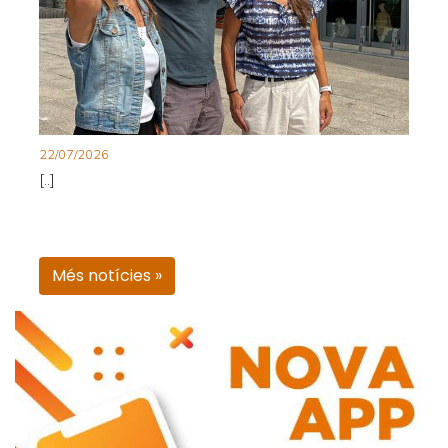
22/07/2026
[..]
Més notícies »