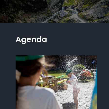
Agenda
Un món
d'activitats
per fer a la
Massana