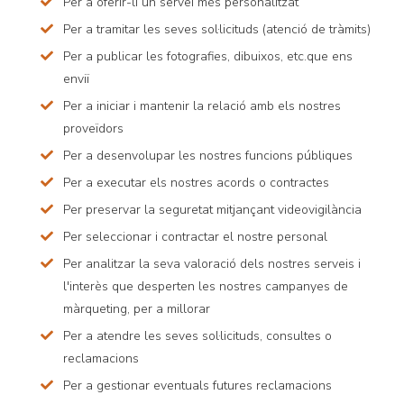
Per a oferir-li un servei més personalitzat
Per a tramitar les seves sol·licituds (atenció de tràmits)
Per a publicar les fotografies, dibuixos, etc.que ens
enviï
Per a iniciar i mantenir la relació amb els nostres
proveïdors
Per a desenvolupar les nostres funcions públiques
Per a executar els nostres acords o contractes
Per preservar la seguretat mitjançant videovigilància
Per seleccionar i contractar el nostre personal
Per analitzar la seva valoració dels nostres serveis i
l'interès que desperten les nostres campanyes de
màrqueting, per a millorar
Per a atendre les seves sol·licituds, consultes o
reclamacions
Per a gestionar eventuals futures reclamacions