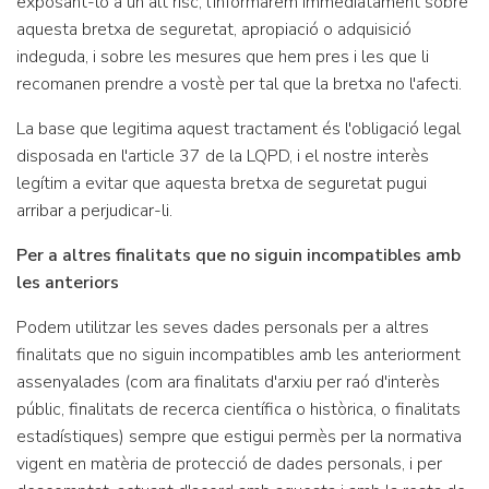
exposant-lo a un alt risc, l'informarem immediatament sobre
aquesta bretxa de seguretat, apropiació o adquisició
indeguda, i sobre les mesures que hem pres i les que li
recomanen prendre a vostè per tal que la bretxa no l'afecti.
La base que legitima aquest tractament és l'obligació legal
disposada en l'article 37 de la LQPD, i el nostre interès
legítim a evitar que aquesta bretxa de seguretat pugui
arribar a perjudicar-li.
Per a altres finalitats que no siguin incompatibles amb
les anteriors
Podem utilitzar les seves dades personals per a altres
finalitats que no siguin incompatibles amb les anteriorment
assenyalades (com ara finalitats d'arxiu per raó d'interès
públic, finalitats de recerca científica o històrica, o finalitats
estadístiques) sempre que estigui permès per la normativa
vigent en matèria de protecció de dades personals, i per