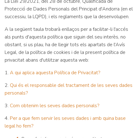
La Llei 29/2021, del 28 de octubre, Qualificada de
Protecció de Dades Personals del Principat d'Andorra (en el
successiu, la LQPD), i els reglaments que la desenvolupen.
A la següent taula trobarà enllaços per a facilitar-li l'accés
als punts d'aquesta política que siguin del seu interès, no
obstant, si us plau, ha de llegir tots els apartats de l'Avís
Legal, de la política de cookies i de la present política de
privacitat abans d'utilitzar aquesta web:
1.
A qui aplica aquesta Política de Privacitat?
2.
Qui és el responsable del tractament de les seves dades
personals?
3.
Com obtenim les seves dades personals?
4.
Per a que fem servir les seves dades i amb quina base
legal ho fem?