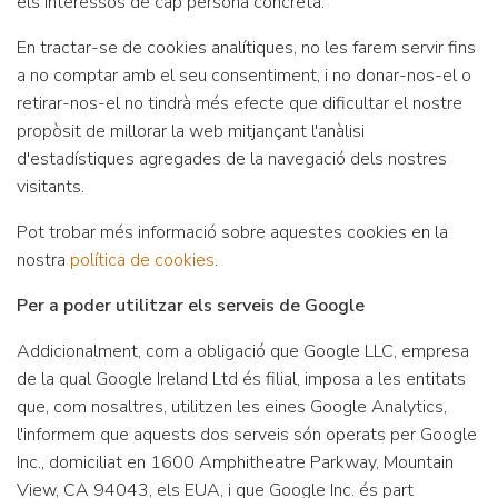
els interessos de cap persona concreta.
En tractar-se de cookies analítiques, no les farem servir fins
a no comptar amb el seu consentiment, i no donar-nos-el o
retirar-nos-el no tindrà més efecte que dificultar el nostre
propòsit de millorar la web mitjançant l'anàlisi
d'estadístiques agregades de la navegació dels nostres
visitants.
Pot trobar més informació sobre aquestes cookies en la
nostra
política de cookies
.
Per a poder utilitzar els serveis de Google
Addicionalment, com a obligació que Google LLC, empresa
de la qual Google Ireland Ltd és filial, imposa a les entitats
que, com nosaltres, utilitzen les eines Google Analytics,
l'informem que aquests dos serveis són operats per Google
Inc., domiciliat en 1600 Amphitheatre Parkway, Mountain
View, CA 94043, els EUA, i que Google Inc. és part