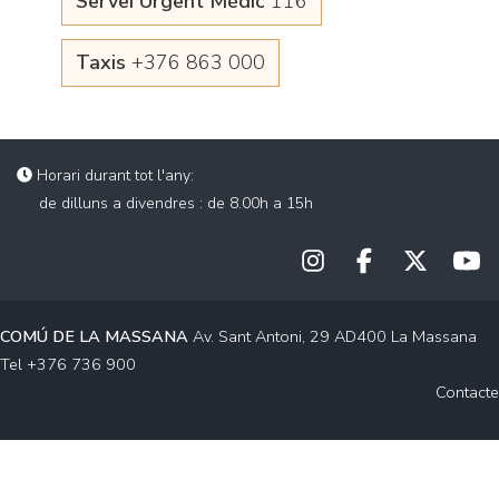
Servei Urgent Mèdic
116
Taxis
+376 863 000
Horari durant tot l'any:
de dilluns a divendres : de 8.00h a 15h
COMÚ DE LA MASSANA
Av. Sant Antoni, 29 AD400 La Massana
Tel +376 736 900
Contacte