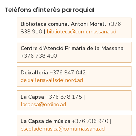
Telèfons d'interès parroquial
Biblioteca comunal Antoni Morell
+376
838 910 |
biblioteca@comumassana.ad
Centre d'Atenció Primària de la Massana
+376 738 400
Deixalleria
+376 847 042 |
deixalleriavallsdelnord.ad
La Capsa
+376 878 175 |
lacapsa@ordino.ad
La Capsa de música
+376 736 940 |
escolademusica@comumassana.ad