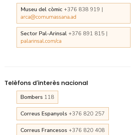
Museu del còmic
+376 838 919 |
arca@comumassana.ad
Sector Pal-Arinsal
+376 891 815 |
palarinsal.com/ca
Telèfons d'interès nacional
Bombers
118
Correus Espanyols
+376 820 257
Correus Francesos
+376 820 408