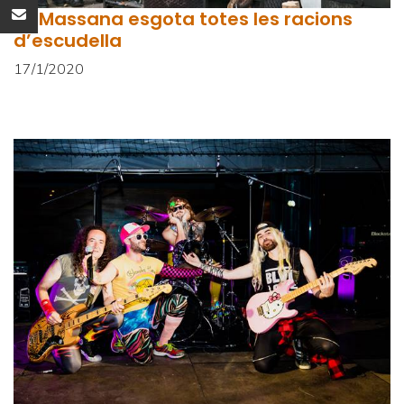
La Massana esgota totes les racions
d’escudella
17/1/2020