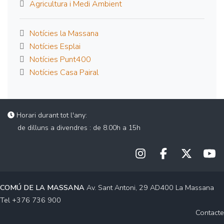
Agricultura i Medi Ambient
Notícies la Massana
Notícies Esplai
Notícies Punt400
Notícies Casa Pairal
Horari durant tot l'any:
de dilluns a divendres : de 8.00h a 15h
COMÚ DE LA MASSANA
Av. Sant Antoni, 29 AD400 La Massana
Tel +376 736 900
Contacte